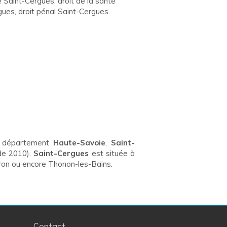
e Saint-Cergues
,
droit de la santé
gues
,
droit pénal Saint-Cergues
 département
Haute-Savoie
,
Saint-
de 2010).
Saint-Cergues
est située à
oron ou encore Thonon-les-Bains.
Contact