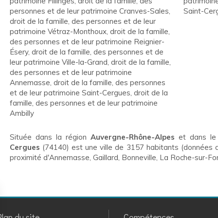
patrimoine Fillinges
,
droit de la famille, des
patrimoin
personnes et de leur patrimoine Cranves-Sales
,
Saint-Cer
droit de la famille, des personnes et de leur
patrimoine Vétraz-Monthoux
,
droit de la famille,
des personnes et de leur patrimoine Reignier-
Ésery
,
droit de la famille, des personnes et de
leur patrimoine Ville-la-Grand
,
droit de la famille,
des personnes et de leur patrimoine
Annemasse
,
droit de la famille, des personnes
et de leur patrimoine Saint-Cergues
,
droit de la
famille, des personnes et de leur patrimoine
Ambilly
Située dans la région
Auvergne-Rhône-Alpes
et dans le
Cergues
(74140) est une ville de 3157 habitants (données 
proximité d'Annemasse, Gaillard, Bonneville, La Roche-sur-F
Plan du site
Compétences